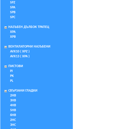
SPZ
SPA
SPB
SPC
НАЗЪБЕН ДЪЛБОК ТРАПЕЦ
XPA
XPB
ВЕНТИЛАТОРНИ НАЗЪБЕНИ
AVX10 ( XPZ )
AVX13 ( XPA )
ПИСТОВИ
PJ
PK
PL
СВЪРЗАНИ ГЛАДКИ
2HB
3HB
4HB
5HB
6HB
2HC
3HC