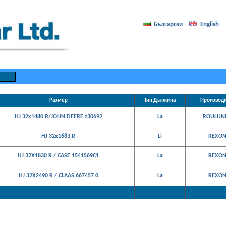
Български
English
Размер
Тип Дължина
Производ
HJ 32x1480 R/JOHN DEERE z30692
La
ROULUN
HJ 32x1683 R
Li
REXO
HJ 32X1830 R / CASE 1541569C1
La
REXO
HJ 32X2490 R / CLAAS 667457.0
La
REXO