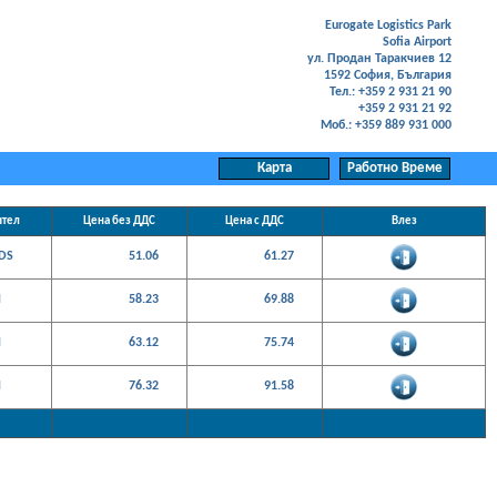
Eurogate Logistics Park
Sofia Airport
ул. Продан Таракчиев 12
1592 София, България
Тел.: +359 2 931 21 90
+359 2 931 21 92
Моб.: +359 889 931 000
ител
Цена без ДДС
Цена с ДДС
Влез
DS
51.06
61.27
N
58.23
69.88
N
63.12
75.74
N
76.32
91.58