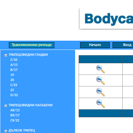
ТРАПЕЦОВИДНИ ГЛАДКИ
Z/10
A/13
B/17
19
20
C/22
25
D/32
ТРАПЕЦОВИДНИ НАЗЪБЕНИ
AX/13
BX/17
CX/22
ДЪЛБОК ТРАПЕЦ