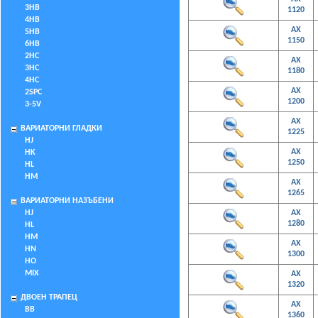
3HB
1120
4HB
AX
5HB
1150
6HB
2HC
AX
3HC
1180
4HC
AX
2SPC
1200
3-5V
AX
ВАРИАТОРНИ ГЛАДКИ
1225
HJ
AX
HK
1250
HL
HM
AX
1265
ВАРИАТОРНИ НАЗЪБЕНИ
HJ
AX
1280
HL
HM
AX
HN
1300
HO
MIX
AX
1320
ДВОЕН ТРАПЕЦ
AX
BB
1360