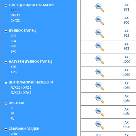
ТРАПЕЦОВИДНИ НАЗЪБЕНИ
AX
871
AX/13
BX/17
AX
CX/22
900
ДЪЛБОК ТРАПЕЦ
AX
925
SPZ
SPA
AX
SPB
975
SPC
AX
НАЗЪБЕН ДЪЛБОК ТРАПЕЦ
1000
XPA
AX
XPB
1030
ВЕНТИЛАТОРНИ НАЗЪБЕНИ
AX
AVX10 ( XPZ )
1050
AVX13 ( XPA )
AX
1060
ПИСТОВИ
PJ
AX
PK
1080
PL
AX
1100
СВЪРЗАНИ ГЛАДКИ
2HB
AX