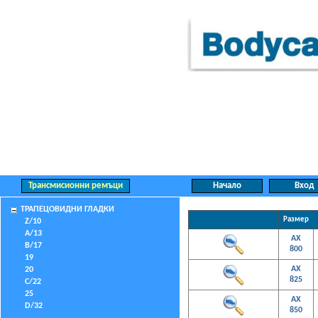
ТРАПЕЦОВИДНИ ГЛАДКИ
Размер
Z/10
A/13
AX
B/17
800
19
AX
20
825
C/22
25
AX
D/32
850