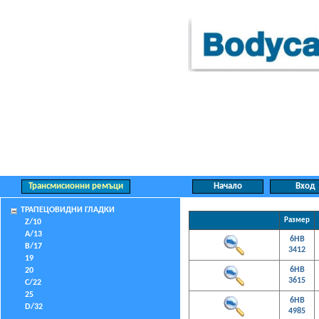
ТРАПЕЦОВИДНИ ГЛАДКИ
Размер
Z/10
A/13
6HB
B/17
3412
19
6HB
20
3615
C/22
25
6HB
D/32
4985