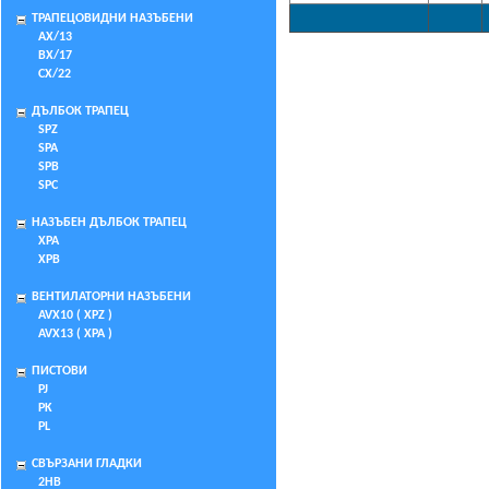
ТРАПЕЦОВИДНИ НАЗЪБЕНИ
AX/13
BX/17
CX/22
ДЪЛБОК ТРАПЕЦ
SPZ
SPA
SPB
SPC
НАЗЪБЕН ДЪЛБОК ТРАПЕЦ
XPA
XPB
ВЕНТИЛАТОРНИ НАЗЪБЕНИ
AVX10 ( XPZ )
AVX13 ( XPA )
ПИСТОВИ
PJ
PK
PL
СВЪРЗАНИ ГЛАДКИ
2HB