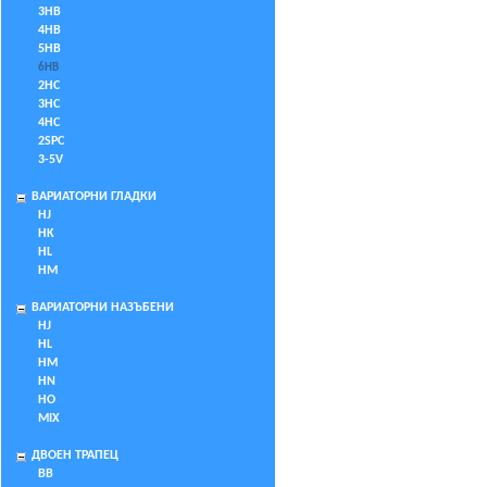
3HB
4HB
5HB
6HB
2HC
3HC
4HC
2SPC
3-5V
ВАРИАТОРНИ ГЛАДКИ
HJ
HK
HL
HM
ВАРИАТОРНИ НАЗЪБЕНИ
HJ
HL
HM
HN
HO
MIX
ДВОЕН ТРАПЕЦ
BB