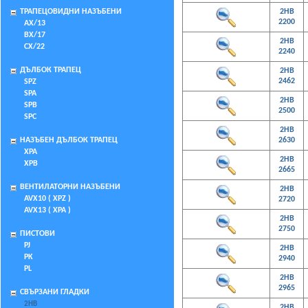
ТРАПЕЦОВИДНИ НАЗЪБЕНИ
2HB
2200
AX/13
BX/17
2HB
CX/22
2240
ДЪЛБОК ТРАПЕЦ
2HB
2462
SPZ
SPA
2HB
SPB
2500
SPC
2HB
НАЗЪБЕН ДЪЛБОК ТРАПЕЦ
2630
XPA
2HB
XPB
2665
ВЕНТИЛАТОРНИ НАЗЪБЕНИ
2HB
AVX10 ( XPZ )
2720
AVX13 ( XPA )
2HB
2750
ПИСТОВИ
PJ
2HB
PK
2940
PL
2HB
2965
СВЪРЗАНИ ГЛАДКИ
2HB
2HB