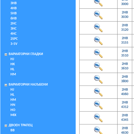
3HB
3000
4HB
2HB
5HB
3030
6HB
2HC
2HB
3HC
3120
4HC
2HB
2SPC
3155
3-5V
2HB
ВАРИАТОРНИ ГЛАДКИ
3510
HJ
2HB
HK
3610
HL
HM
2HB
3800
ВАРИАТОРНИ НАЗЪБЕНИ
HJ
2HB
4060
HL
HM
2HB
HN
4312
HO
MIX
2HB
4345
ДВОЕН ТРАПЕЦ
2HB
BB
4630