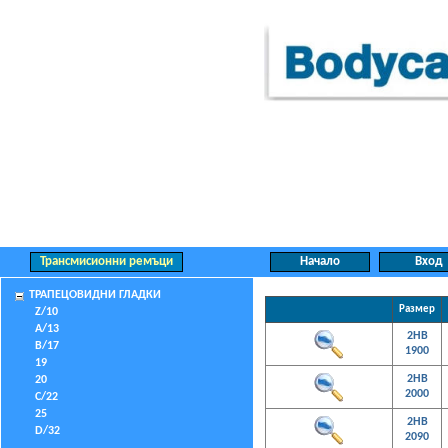
ТРАПЕЦОВИДНИ ГЛАДКИ
Размер
Z/10
A/13
2HB
B/17
1900
19
2HB
20
2000
C/22
25
2HB
D/32
2090