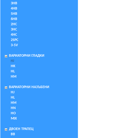
3HB
4HB
5HB
6HB
2HC
3HC
4HC
2SPC
3-5V
ВАРИАТОРНИ ГЛАДКИ
HJ
HK
HL
HM
ВАРИАТОРНИ НАЗЪБЕНИ
HJ
HL
HM
HN
HO
MIX
ДВОЕН ТРАПЕЦ
BB