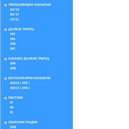
ТРАПЕЦОВИДНИ НАЗЪБЕНИ
AX/13
BX/17
CX/22
ДЪЛБОК ТРАПЕЦ
SPZ
SPA
SPB
SPC
НАЗЪБЕН ДЪЛБОК ТРАПЕЦ
XPA
XPB
ВЕНТИЛАТОРНИ НАЗЪБЕНИ
AVX10 ( XPZ )
AVX13 ( XPA )
ПИСТОВИ
PJ
PK
PL
СВЪРЗАНИ ГЛАДКИ
2HB