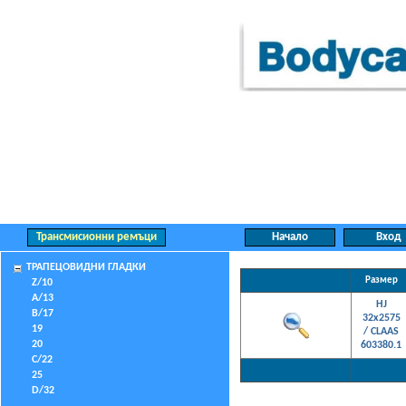
ТРАПЕЦОВИДНИ ГЛАДКИ
Размер
Z/10
A/13
HJ
B/17
32x2575
19
/ CLAAS
20
603380.1
C/22
25
D/32